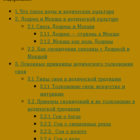
1.
Что такое веды и ведическая культура
2.
Дхарма и Мокша в ведической культуре
2.1.
Связь Дхармы и Мокши
2.1.1.
Дхарма — ступень к Мокше
2.1.2.
Мокша как цель Дхармы
2.2.
Как сновидения связаны с Дхармой и
Мокшей
3.
Основные принципы ведического толкования
снов
3.1.
Типы снов в ведической традиции
3.1.1.
Толкование снов: искусство и
интуиция
3.2.
Примеры сновидений и их толкование в
ведической традиции
3.2.1.
Сон о богах
3.2.2.
Сон о священных реках
3.2.3.
Сон о полете
3.2.4.
Сон о воде